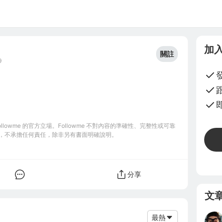
加
關註
9
owme 的官方立場。Followme 不對內容的準確性、完整性或可靠
，不承擔任何責任，除非另有書面明確說明。
分享
文
最熱