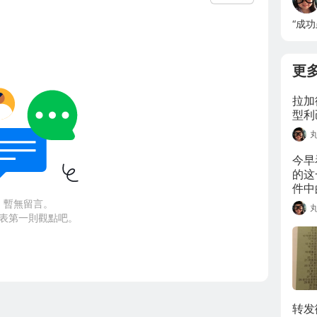
“成
更
拉加
型利
今早
的这
件中
是沙
暫無留言。
及，
表第一則觀點吧。
转发