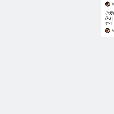
你爱
萨利
维生
具有
能和
蓝莓
轻。