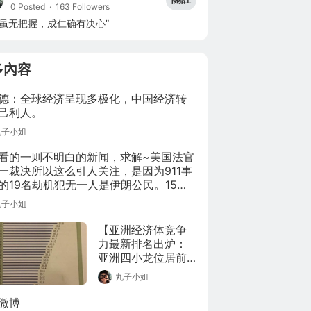
0 Posted
·
163 Followers
功虽无把握，成仁确有决心”
多內容
德：全球经济呈现多极化，中国经济转
己利人。
丸子小姐
看的一则不明白的新闻，求解~美国法官
一裁决所以这么引人关注，是因为911事
的19名劫机犯无一人是伊朗公民。15人
特公民，两人来自阿联酋，一人来自埃
丸子小姐
一人是黎巴嫩公民。
【亚洲经济体竞争
力最新排名出炉：
亚洲四小龙位居前
四 中国排第九】
丸子小姐
《博鳌亚洲论坛亚
洲竞争力2016年度
微博