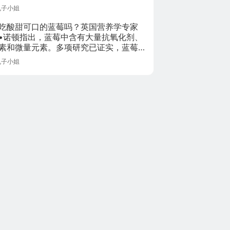
报告》今天在海南
丸子小姐
博鳌发布，“亚洲四
小龙”新加坡、中国
吃酸甜可口的蓝莓吗？英国营养学专家
香港、韩国、中国
•诺顿指出，蓝莓中含有大量抗氧化剂、
台湾在37个亚洲经
素和微量元素。多项研究已证实，蓝莓
济体中位居前四。
保持心脏健康、预防癌症、增强大脑功
丸子小姐
中国仍排在第九
改善视力等作用。还有研究发现，常吃
位，与去年相比，
还有助于延缓衰老进程，使身体保持年
排名没有变化。