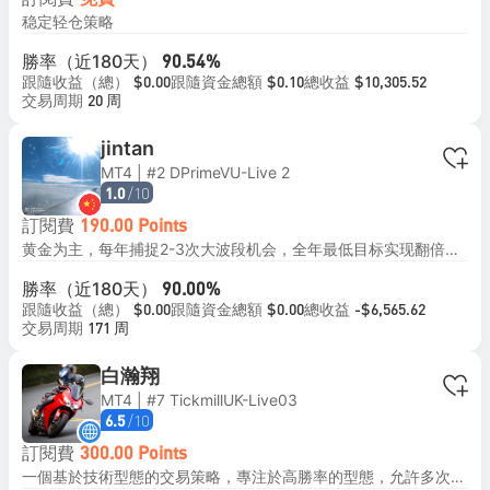
免費
稳定轻仓策略
勝率（近180天）
90.54%
跟隨收益（總）
跟隨資金總額
總收益
$0.00
$0.10
$10,305.52
交易周期
20 周
jintan
MT4 | #2 DPrimeVU-Live 2
/10
1.0
訂閱費
190.00 Points
黄金为主，每年捕捉2-3次大波段机会，全年最低目标实现翻倍。平时震荡行情用短线小仓位高频策略。风险把控：多品种分散仓位控制回撤，做到持续稳健压倒一切。遇大波段行情会提前左侧埋伏，这时会有资金回撤，须跟随者坚定信心。
勝率（近180天）
90.00%
跟隨收益（總）
跟隨資金總額
總收益
$0.00
$0.00
-$6,565.62
交易周期
171 周
白瀚翔
MT4 | #7 TickmillUK-Live03
/10
6.5
訂閱費
300.00 Points
一個基於技術型態的交易策略，專注於高勝率的型態，允許多次進場，而不使用如網格或馬丁格爾等高風險策略 回撤：在三年內最高約35%的回撤，確保風險平衡 月收益：目標平均月收益為3.5%，強調穩定的表現 最低投資：建議1500美元或以上 槓桿：建議使用高槓桿的ECN帳戶，槓桿不超過1.5倍