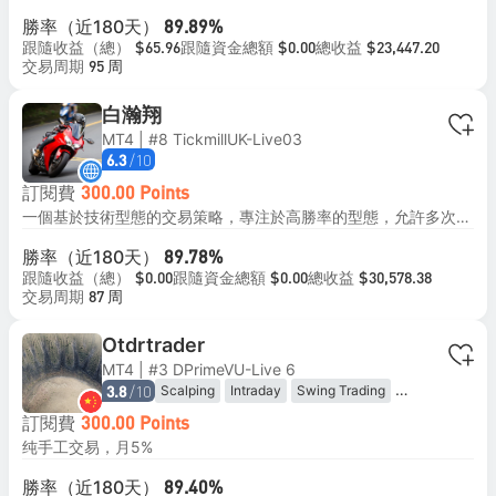
勝率（近180天）
89.89%
跟隨收益（總）
跟隨資金總額
總收益
$65.96
$0.00
$23,447.20
交易周期
95 周
白瀚翔
MT4 | #8 TickmillUK-Live03
/10
6.3
訂閱費
300.00 Points
一個基於技術型態的交易策略，專注於高勝率的型態，允許多次進場，而不使用如網格或馬丁格爾等高風險策略 回撤：在三年內最高約35%的回撤，確保風險平衡 月收益：目標平均月收益為3.5%，強調穩定的表現 最低投資：建議1500美元或以上 槓桿：建議使用高槓桿的ECN帳戶，槓桿不超過1.5倍
勝率（近180天）
89.78%
跟隨收益（總）
跟隨資金總額
總收益
$0.00
$0.00
$30,578.38
交易周期
87 周
Otdrtrader
MT4 | #3 DPrimeVU-Live 6
/10
Scalping
Intraday
Swing Trading
3.8
Position Trading
Range Trading
訂閱費
300.00 Points
纯手工交易，月5%
勝率（近180天）
89.40%