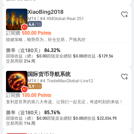
XiaoBing2018
MT4 | #4 XMGlobal-Real 251
/10
4.6
訂閱費
500.00 Points
稳健策略，顺势而为，轻仓交易，严格风控
勝率（近180天）
86.32%
跟隨收益（總）
跟隨資金總額
總收益
$0.00
$0.00
-$129.56
交易周期
214 周
国际货币导航系统
MT4 | #4 TradeMaxGlobal-Live12
/10
5.9
訂閱費
100.00 Points
复利是世界的第八大奇迹。让我们一起见证，奇迹时刻的来临！
勝率（近180天）
85.76%
跟隨收益（總）
跟隨資金總額
總收益
$0.00
$0.00
$22,034.95
交易周期
114 周