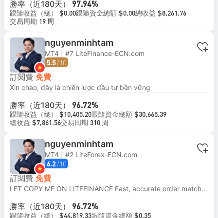
勝率（近180天）
97.94%
跟隨收益（總）
跟隨資金總額
總收益
$0.00
$0.00
$8,261.76
交易周期
19 周
nguyenminhtam
MT4 | #7 LiteFinance-ECN.com
/10
5.5
訂閱費
免費
Xin chào, đây là chiến lược đầu tư bền vững
勝率（近180天）
96.72%
跟隨收益（總）
跟隨資金總額
$10,405.20
$30,665.39
總收益
交易周期
$7,861.56
310 周
nguyenminhtam
MT4 | #2 LiteForex-ECN.com
/10
6.2
訂閱費
免費
LET COPY ME ON LITEFINANCE Fast, accurate order matching No slippage Freeswap + Bonus => Maximum profit
勝率（近180天）
96.72%
跟隨收益（總）
跟隨資金總額
$44,819.33
$0.35