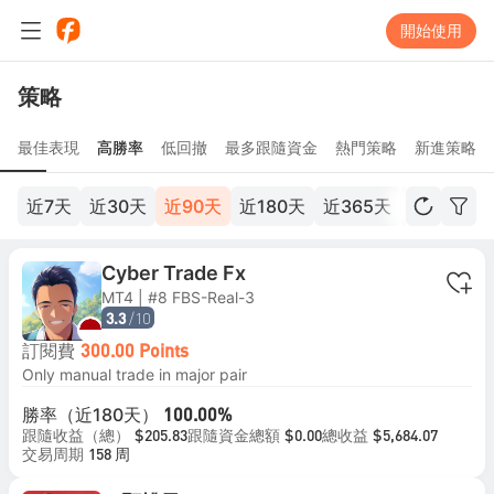
開始使用
策略
最佳表現
高勝率
低回撤
最多跟隨資金
熱門策略
新進策略
近7天
近30天
近90天
近180天
近365天
近2年
全
Cyber Trade Fx
MT4 | #8 FBS-Real-3
/10
3.3
訂閱費
300.00 Points
Only manual trade in major pair
勝率（近180天）
100.00%
跟隨收益（總）
跟隨資金總額
總收益
$205.83
$0.00
$5,684.07
交易周期
158 周