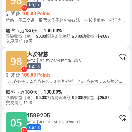
/10
1.0
訂閱費
100.00 Points
策略：手工交易，股票大作手趋势突破法，中长期策略，外汇为主。 目标：月10%，年100%，追求慢慢变富，存活10年以上。 回撤：每笔最大止损100点，
勝率（近180天）
100.00%
跟隨收益（總）
跟隨資金總額
總收益
$0.00
$0.00
-$43.83
交易周期
10 周
大爱智慧
MT4 | #2 FXCM-USDReal03
/10
1.2
訂閱費
100.00 Points
1.无势必等，2.选势必强，3.强势必重，4.正势必捂，5.反势必止，6.乱势必停。
勝率（近180天）
100.00%
跟隨收益（總）
跟隨資金總額
總收益
$0.00
$0.00
-$25.82
交易周期
11 周
1599205
MT4 | #1 FXCM-USDReal07
/10
7.5