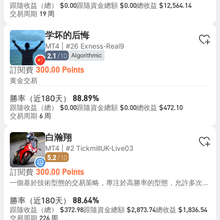
跟隨收益（總）
跟隨資金總額
總收益
$0.00
$0.00
$12,564.14
交易周期
19 周
学坏的后悔
MT4 | #26 Exness-Real9
/10
Algorithmic
2.1
訂閱費
300.00 Points
黄金交易
勝率（近180天）
88.89%
跟隨收益（總）
跟隨資金總額
總收益
$0.00
$0.00
$472.10
交易周期
6 周
白瀚翔
MT4 | #2 TickmillUK-Live03
/10
5.2
訂閱費
300.00 Points
一個基於技術型態的交易策略，專注於高勝率的型態，允許多次進場，而不使用如網格或馬丁格爾等高風險策略 回撤：在三年內最高約30%的回撤，確保風險平衡 月收益：目標平均月收益為3%，強調穩定的表現 最低投資：建議投資1500美元或以上 槓桿：建議使用高槓桿的ECN帳戶，槓桿不超過2倍
勝率（近180天）
88.64%
跟隨收益（總）
跟隨資金總額
總收益
$372.98
$2,873.74
$1,836.54
交易周期
226 周