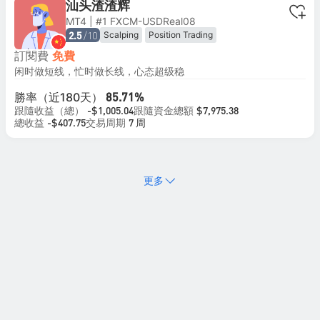
汕头渣渣辉
MT4 | #1 FXCM-USDReal08
/10
Scalping
Position Trading
2.5
訂閱費
免費
闲时做短线，忙时做长线，心态超级稳
勝率（近180天）
85.71%
跟隨收益（總）
跟隨資金總額
-$1,005.04
$7,975.38
總收益
交易周期
-$407.75
7 周
更多