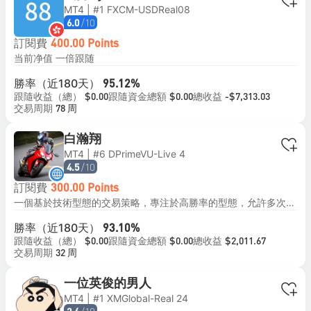
MT4 | #1 FXCM-USDReal08
/10
6.0
訂閱費
400.00 Points
当前净值 一倍跟随
勝率（近180天）
95.12%
跟隨收益（總）
跟隨資金總額
總收益
$0.00
$0.00
-$7,313.03
交易周期
78 周
白瀚翔
MT4 | #6 DPrimeVU-Live 4
/10
4.5
訂閱費
300.00 Points
一個基於技術型態的交易策略，專注於高勝率的型態，允許多次進場，而不使用如網格或馬丁格爾等高風險策略 回撤：在三年內最高約30%的回撤，確保風險平衡 月收益：目標平均月收益為3%，強調穩定的表現 最低投資：建議投資1500美元或以上 槓桿：建議使用高槓桿的ECN帳戶，槓桿不超過2倍
勝率（近180天）
93.10%
跟隨收益（總）
跟隨資金總額
總收益
$0.00
$0.00
$2,011.67
交易周期
32 周
一位英俊的男人
MT4 | #1 XMGlobal-Real 24