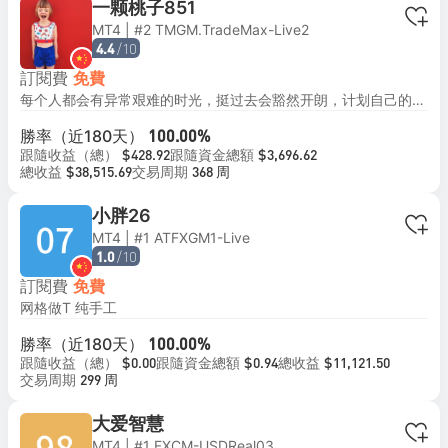
一颗桃子851
MT4 | #2 TMGM.TradeMax-Live2
/10
4.4
訂閱費
免費
每个人都会有异常艰难的时光，挺过去会豁然开朗，计划自己的交易，交易自己的计划。稳中求胜，不博弈！
勝率（近180天）
100.00%
跟隨收益（總）
跟隨資金總額
$428.92
$3,696.62
總收益
交易周期
$38,515.69
368 周
小胖26
MT4 | #1 ATFXGM1-Live
/10
1.0
訂閱費
免費
网格做T 纯手工
勝率（近180天）
100.00%
跟隨收益（總）
跟隨資金總額
總收益
$0.00
$0.94
$11,121.50
交易周期
299 周
大爱智慧
MT4 | #1 FXCM-USDReal03