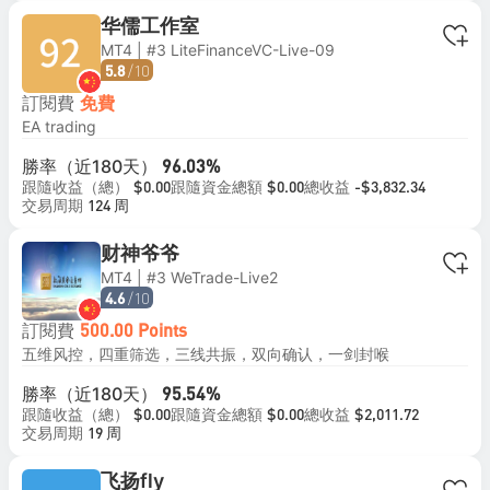
华儒工作室
MT4 | #3 LiteFinanceVC-Live-09
/10
5.8
訂閱費
免費
EA trading
勝率（近180天）
96.03%
跟隨收益（總）
跟隨資金總額
總收益
$0.00
$0.00
-$3,832.34
交易周期
124 周
财神爷爷
MT4 | #3 WeTrade-Live2
/10
4.6
訂閱費
500.00 Points
五维风控，四重筛选，三线共振，双向确认，一剑封喉
勝率（近180天）
95.54%
跟隨收益（總）
跟隨資金總額
總收益
$0.00
$0.00
$2,011.72
交易周期
19 周
飞扬fly