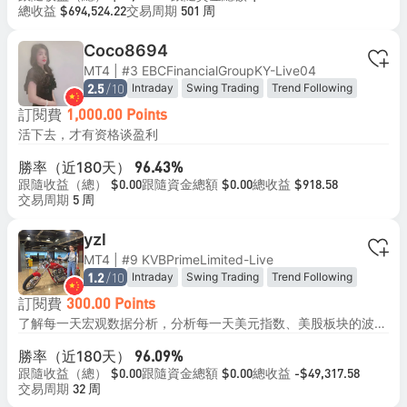
總收益
交易周期
$694,524.22
501 周
Coco8694
MT4 | #3 EBCFinancialGroupKY-Live04
/10
Intraday
Swing Trading
Trend Following
2.5
訂閱費
1,000.00 Points
活下去，才有资格谈盈利
勝率（近180天）
96.43%
跟隨收益（總）
跟隨資金總額
總收益
$0.00
$0.00
$918.58
交易周期
5 周
yzl
MT4 | #9 KVBPrimeLimited-Live
/10
Intraday
Swing Trading
Trend Following
1.2
訂閱費
300.00 Points
了解每一天宏观数据分析，分析每一天美元指数、美股板块的波动，从市场波动过程中分析其中的主导因素，分析和跟踪全球央行的政策，持续跟踪美联储的动态，了解美联储的政策倾向，每日跟踪交易员的押注以及解读。持续跟踪对冲基金经理的市场分析以及地缘政治格局，跟踪全球政策制定者的讲话以及政策影响，以此做出不同的交易方向，等待寻找交易机会。
勝率（近180天）
96.09%
跟隨收益（總）
跟隨資金總額
總收益
$0.00
$0.00
-$49,317.58
交易周期
32 周