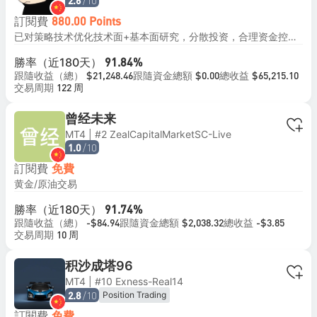
/10
2.6
訂閱費
880.00 Points
已对策略技术优化技术面+基本面研究，分散投资，合理资金控管，确认方向布局进场，捕捉波段利润，小资金2000起跟单建议0.1倍起自主跟随。不支持私自加仓或多信号同时跟单！努力进步中不交流不探讨客观理性对待！遵循自己系统出现信号就买，给出信号就卖。有标准就有答案收益期望值30+%欢迎共襄盛举
勝率（近180天）
91.84%
跟隨收益（總）
跟隨資金總額
總收益
$21,248.46
$0.00
$65,215.10
交易周期
122 周
曾经未来
MT4 | #2 ZealCapitalMarketSC-Live
/10
1.0
訂閱費
免費
黄金/原油交易
勝率（近180天）
91.74%
跟隨收益（總）
跟隨資金總額
總收益
-$84.94
$2,038.32
-$3.85
交易周期
10 周
积沙成塔96
MT4 | #10 Exness-Real14
/10
Position Trading
2.8
訂閱費