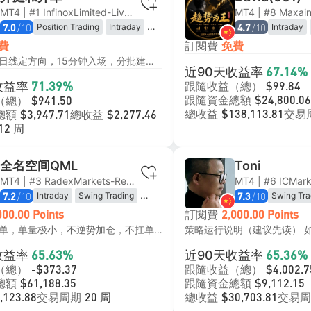
MT4 | #1 InfinoxLimited-Live06
MT4 | #8 Maxai
/10
/10
Position Trading
Intraday
Intraday
7.0
4.7
Trend Following
Trend Fol
訂閱費
費
免費
Breakout 
趋势跟随，日线定方向，15分钟入场，分批建仓，挂单入场
近90天收益率
67.14%
收益率
跟隨收益（總）
71.39%
$99.84
跟隨資金總額
（總）
$24,800.06
$941.50
總收益
交易
總額
總收益
$138,113.81
$3,947.71
$2,277.46
12 周
全名空间QML
Toni
MT4 | #3 RadexMarkets-Real 6
/10
/10
Intraday
Swing Trading
Swing Tra
7.2
7.3
Price Action Trading
Trend Fol
訂閱費
000.00 Points
2,000.00 Points
Trend Following
Momentum
日内无风险单，单量极小，不逆势加仓，不扛单， 如果你是想今天赚10块，明天赚20，后天赚40的思维的人不要关注。 手工单，不是ea，这样的问题不要问了！ 目前不回复大家信息，等账户到40000美金时再说！谢谢！ 我是1000美金为一个单位，标准0.01的倍数，有好回踩加仓机会会再➕0.01倍，但是不会亏损加仓（比如你5000美金，固定0.05即可，或是除以我资金倍数） （注：尽量不要手动干预跟单，回撤很正常，都会做回来，手动干预小利润就走，就会错过大利润，因为我的胜率没有那么高）。 适合：能接受连续亏损、不追求每一单都赚钱、可以坚持长期执行、能扛住15%左右账户回撤的投资者。 不适合：追求高胜率、无法承受连续浮亏、短期想快速暴富、承受力弱的新手。
Mean Reversion
Martingal
收益率
近90天收益率
65.63%
65.36%
（總）
跟隨收益（總）
-$373.37
$4,002.7
總額
跟隨資金總額
$61,188.35
$9,112.15
交易周期
總收益
交易周
,123.88
20 周
$30,703.81