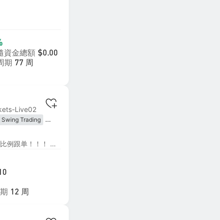
%
隨資金總額
$0.00
周期
77 周
kets-Live02
Swing Trading
ic
建议等比例跟单！！！建议等比例跟单！！！ 比如信号一万刀，订阅的号3000刀，设置成30%比例跟单！ 本信号采用日内短线改良轻仓马丁策略 以顺势轻仓开单为主，行情小幅反向波动时采用低倍数、限次数加仓摊薄均价，等待行情回归即整体止盈离场。 区别于传统高风险马丁，本策略严控仓位、限制最大加仓层数，回撤可控、胜率稳定，主打低风险、平稳复利。 策略容错率高、曲线平滑，适合长期稳健跟随。
10
期
12 周