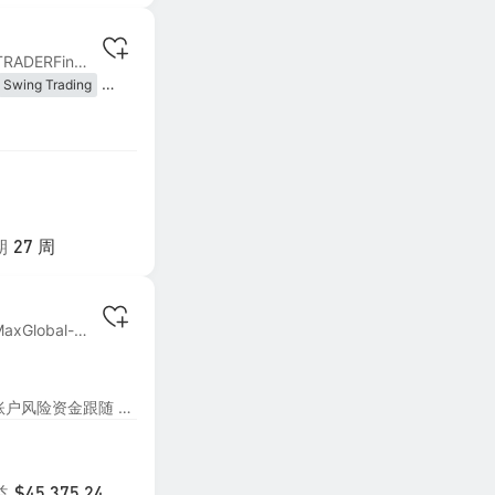
MT4 | #11 STARTRADERFinancial-Live2
Swing Trading
ic
期
27 周
MT4 | #5 TradeMaxGlobal-Live7
趋势跟随 风险模型0.5%-1%账户风险资金跟随 适用长期主义者(短期绕行
9
益