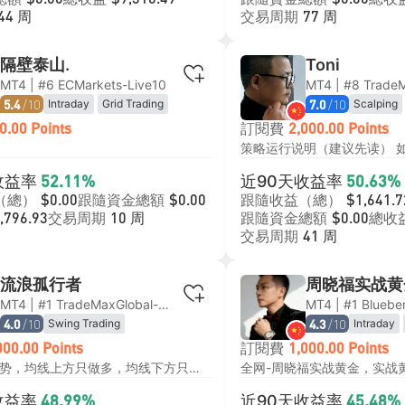
$0.00
$9,316.49
$0.00
交易周期
44 周
77 周
隔壁泰山.
Toni
MT4 | #6 ECMarkets-Live10
/10
/10
Intraday
Grid Trading
Scalping
5.4
7.0
Swing Tra
訂閱費
0.00 Points
2,000.00 Points
Martingal
收益率
近90天收益率
52.11%
50.63%
（總）
跟隨資金總額
跟隨收益（總）
$0.00
$0.00
$1,641.7
交易周期
跟隨資金總額
總收
,796.93
10 周
$0.00
交易周期
41 周
流浪孤行者
周晓福实战黄
MT4 | #1 TradeMaxGlobal-Live6
/10
/10
Swing Trading
Intraday
4.0
4.3
Price Acti
訂閱費
000.00 Points
1,000.00 Points
Grid Tradi
1h周期定趋势，均线上方只做多，均线下方只做空，顺势而为， 5分钟周期顺势做单，每单必带止损。 回撤小，收益率比较均衡。
收益率
近90天收益率
48.99%
45.48%