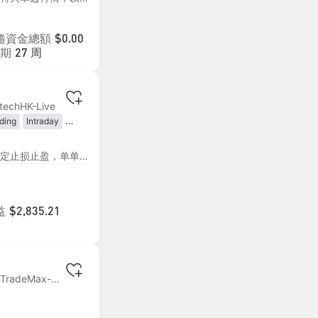
隨資金總額
$0.00
期
27 周
techHK-Live
ding
Intraday
lowing
Trading
趋势突破策略。小亏大赚，固定止损止盈，单单带止损止盈，盈亏比大于5:1，只做黄金单一品种，半自动交易，每2000美金下0.01手。
益
$2,835.21
MT4 | #2 TMGM.TradeMax-Live5