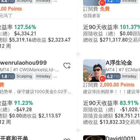
/10
/10
Scalping
Intraday
Intraday
4.4
7.2
Swing Trading
Algorithmic
訂閱費
.00 Points
免費
High-Frequency
元马丁
信我者富
收益率
近90天收益率
127.56%
101.37
（總）
跟隨收益（總）
跟
$4,334.21
$0.00
總額
總收益
總收益
交易
$5,319.16
$2,323.47
$271,317.80
12 周
wenrulaohou999
A浮生论金
MT4 | #1 CWGMarketsLtd-Live
MT4 | #7 ECMar
/10
/10
Scalping
Intraday
Intraday
1.8
4.2
Swing Trading
Algorithm
訂閱費
費
2,000.00 Points
该账户只做趋势单，保守建议1000美金0.02手跟单，短期趋势，做短线日内，年收益103%
收益率
近90天收益率
91.23%
83.91%
（總）
跟隨收益（總）
-$49.28
-$1,020.
總額
總收益
跟隨資金總額
$0.00
$2,113.57
$28,751.21
總收益
交易周
12 周
$13,832.33
开庭和开单
David(001)