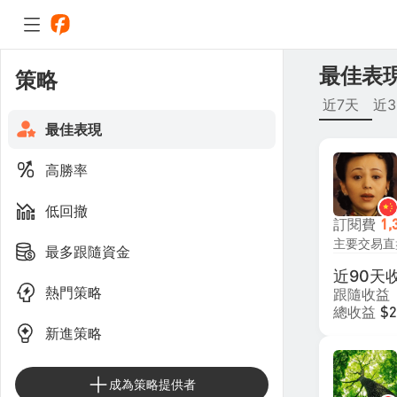
最佳表
策略
近7天
近3
最佳表現
高勝率
低回撤
訂閱費
1,
最多跟隨資金
近90天
熱門策略
跟隨收益
總收益
$2
新進策略
成為策略提供者