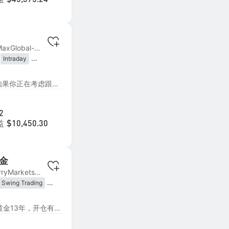
$45,375.24
MT4 | #8 TradeMaxGlobal-Live11
Intraday
ding
Algorithmic
e Strategy
策略运行说明（建议先读） 如果你正在考虑跟随，建议先看完这篇完整说明，再做决定： 《如果你正在考虑跟随，这篇文章值得你先看完》 https://www.followme.com/c/23885076 更详细的说明请查看： 《FM 6–9 号信号策略说明》 https://www.followme.com/c/23885185 如果你打算认真参与交易， 建议先看完，再决定是否继续。 慢一点，往往更安全。
2
益
$10,450.30
金
MT4 | #1 BlueberryMarkets-Live2
Swing Trading
on Trading
ng
Trend Following
全网-周晓福实战黄金，实战黄金13年，开仓有逻辑依据，日内手工交易！