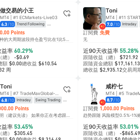
做交易的小王
Toni
MT4 | #1 ECMarkets-Live03
/10
/10
Trend Following
Intraday
6.3
7.0
Position Trading
Algorithm
訂閱費
0.00 Points
免費
只做四个品种的大周期波段持仓盈亏比在1比5以上
无
收益率
近90天收益率
60.29%
55.28%
（總）
跟隨收益（總）
-$0.69
$721.92
總額
總收益
跟隨資金總額
$0.00
$610.54
$17,161.13
總收益
交易周
32 周
$2,935.12
Toni
咸柠七
MT4 | #7 TradeMaxGlobal-Live11
/10
/10
Intraday
Swing Trading
8.7
6.8
Algorithmic
Trend Following
訂閱費
000.00 Points
1,000.00 Points
Martingale Strategy
策略运行说明（建议先读） 如果你正在考虑跟随，建议先看完这篇完整说明，再做决定： 《如果你正在考虑跟随，这篇文章值得你先看完》 https://www.followme.com/c/23885076 更详细的说明请查看： 《FM 6–9 号信号策略说明》 https://www.followme.com/c/23885185 如果你打算认真参与交易， 建议先看完，再决定是否继续。 慢一点，往往更安全。
收益率
近90天收益率
53.45%
53.01%
（總）
跟隨收益（總）
$305.45
-$865.4
總額
總收益
跟隨資金總額
總收