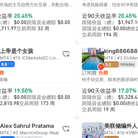
识别和顺应市场的主导趋势方向交易，并配合指标，标均线等技术工具
收益率
近90天收益率
20.45%
20.45%
（總）
跟隨資金總額
跟隨收益（總）
$0.00
$0.00
$1,967.1
交易周期
跟隨資金總額
總收
,711.97
32 周
$0.00
交易周期
194 周
上帝是个女孩
king886688
MT4 | #15 ICMarketsSC-Live06
MT4 | #3 EtoMar
/10
/10
Intraday
8.8
5.0
Range Tra
訂閱費
費
免費
Price Acti
策略
Breakout 
收益率
近90天收益率
19.50%
17.07%
（總）
跟隨資金總額
跟隨收益（總）
$0.00
$0.00
$5,328.4
交易周期
跟隨資金總額
總收
2,810.98
173 周
$0.00
交易周期
19 周
Alex Sahrul Pratama
美联储编外人
MT4 | #5 MaxrichGroup-Real