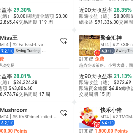
收益率
近90天收益率
29.30%
28.35%
（總）
跟隨資金總額
跟隨收益（總）
跟
$0.00
$0.00
$0.00
交易周期
總收益
交易周
2,865.44
119 周
$91,336.00
Miss王
聚金汇神
MT4 | #2 FarEast-Live
MT4 | #21 CGFin
/10
/10
Swing Trading
Swing Tra
7.2
4.3
Trend Following
Trend Fol
訂閱費
費
免費
Breakout 
手动交易
收益率
近90天收益率
28.01%
21.13%
（總）
跟隨收益（總）
$24,224.28
$272.69
總額
跟隨資金總額
總收
$43,806.60
$6.86
交易周期
交易周期
8,976.76
17 周
15 周
Mushroom
快乐小猪
MT4 | #5 KVBPrimeLimited-Live
/10
/10
6.2
6.4
訂閱費
000.00 Points
1,800.00 Points