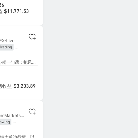
86
益
$11,771.53
FX-Live
Trading
lowing
交易策略是‘非暴力突破’，核心就一句话：把风控做到极致，把结果交给概率，全权委托给市场和时间。如果追求每月稳定提款，请慎重复制。
總收益
$3,203.89
MT4 | #1 MohicansMarkets-Live
lowing
ding
多空趋势策略，专注小震荡和特大单边行情，以稳定增长为核心，出金为目的