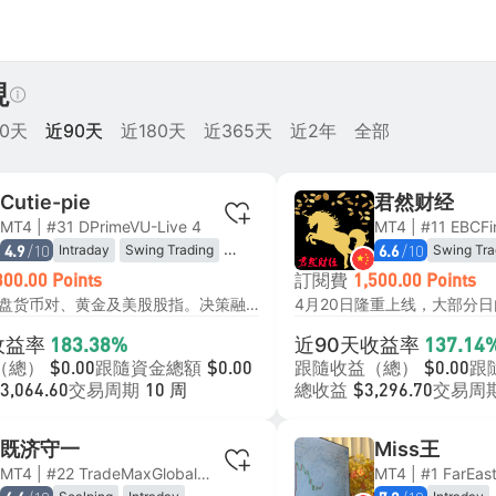
現
0天
近90天
近180天
近365天
近2年
全部
Cutie-pie
君然财经
MT4 | #31 DPrimeVU-Live 4
/10
/10
Intraday
Swing Trading
Swing Tra
4.9
6.6
Trend Following
Trend Fol
訂閱費
300.00 Points
1,500.00 Points
Mean Reversion
Breakout 
主要交易直盘货币对、黄金及美股股指。决策融合基本面与资金面分析，把握市场叙事主线，再通过技术面精选择时与价位，手工执行每笔交易，且每笔订单均设硬止损。我坚决摒弃马丁加仓，追求通过优化开平仓价差实现超额收益，而非依赖仓位堆积。
Range Trading
Momentum
收益率
近90天收益率
183.38%
137.14
（總）
跟隨資金總額
跟隨收益（總）
跟
$0.00
$0.00
$0.00
交易周期
總收益
交易周
3,064.60
10 周
$3,296.70
既济守一
Miss王
MT4 | #22 TradeMaxGlobal-Live12
MT4 | #1 FarEast