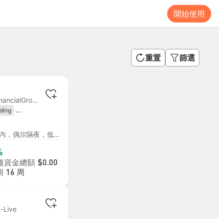
開始使用
重置
篩選
MT4 | #11 EBCFinancialGroupKY-Live04
ding
lowing
Trading
4月20日隆重上线，大部分日内，偶尔隔夜，低风险双向。本金2000跟一倍有风险，5000一倍基本安全，10000一倍非常安全。订阅费：首月50刀，第二月100刀，第三月最终150刀。本人初始本金2000刀，另有3000刀备用金。所以注意跟随最低本金要求。
 Trading
Hedging
%
隨資金總額
$0.00
期
16 周
-Live