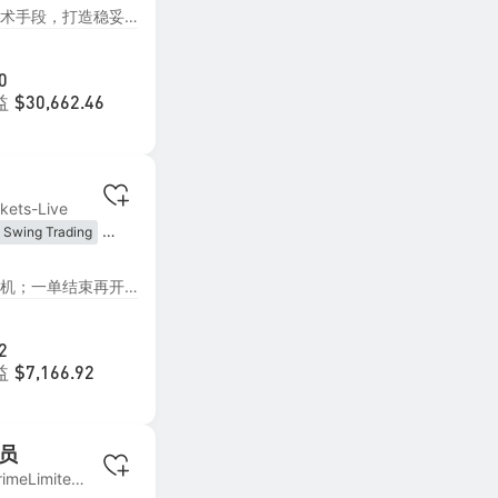
考虑风险因素，结合对冲等技术手段，打造稳妥，长久盈利的交易策略！ 1，跟单资金务必大于等于我们的资金； 2，极端情况下有一定扛单，但会有一定的对冲去降低风险！ 3，此策略旨在长期盈利，相对较暴力，但是也会有回撤，要能接受才跟 4，ECN帐户优选（点差对结果影响较大）及500倍以上杠杆（保证金充足）！
0
益
$30,662.46
kets-Live
Swing Trading
ding
on Trading
纯手动交易，精准把握进场时机；一单结束再开下一单，不叠单、不乱加仓；每笔交易止盈止损同步设置，单子不过夜、不抗单。
Trading
2
益
$7,166.92
员
MT4 | #16 KVBPrimeLimited-Live