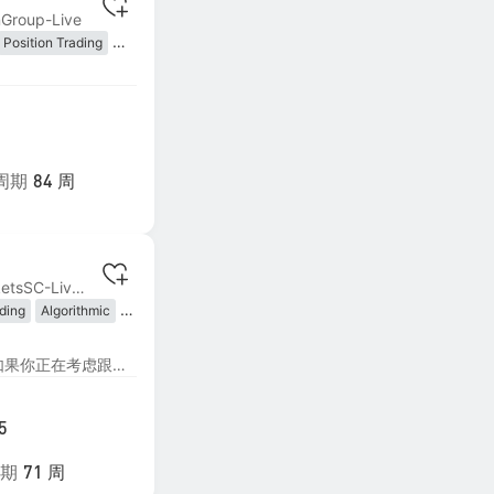
nGroup-Live
Position Trading
lowing
Trading
Hedging
周期
84 周
MT4 | #6 ICMarketsSC-Live06
ding
Algorithmic
lowing
 Trading
策略运行说明（建议先读） 如果你正在考虑跟随，建议先看完这篇完整说明，再做决定： 《如果你正在考虑跟随，这篇文章值得你先看完》 https://www.followme.com/c/23885076 更详细的说明请查看： 《FM 6–9 号信号策略说明》 https://www.followme.com/c/23885185 如果你打算认真参与交易， 建议先看完，再决定是否继续。 慢一点，往往更安全。
e Strategy
5
期
71 周