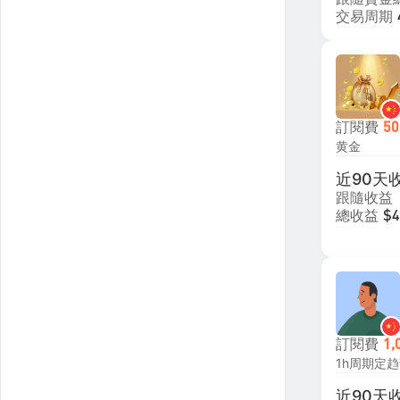
交易周期
訂閱費
50
黄金
近90天
跟隨收益
總收益
$4
訂閱費
1,
近90天