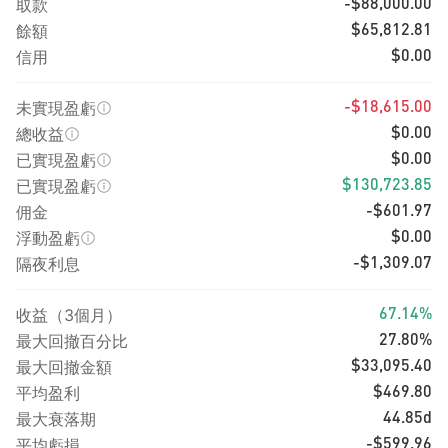
取款
-$88,000.00
餘額
$65,812.81
信用
$0.00
未實現盈虧
-$18,615.00
總收益
$0.00
已實現盈虧
$0.00
已實現盈虧
$130,723.85
佣金
-$601.97
浮動盈虧
$0.00
隔夜利息
-$1,309.07
收益（3個月）
67.14%
最大回撤百分比
27.80%
最大回撤金額
$33,095.40
平均盈利
$469.80
最大衰落期
44.85d
平均虧損
-$599.96