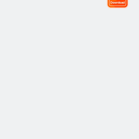
全球交易社群
社群
熱門
跟隨交易
最新
觀點
運作方式
市場
策略
策略
學院
風險管理
最佳表現
開始使用