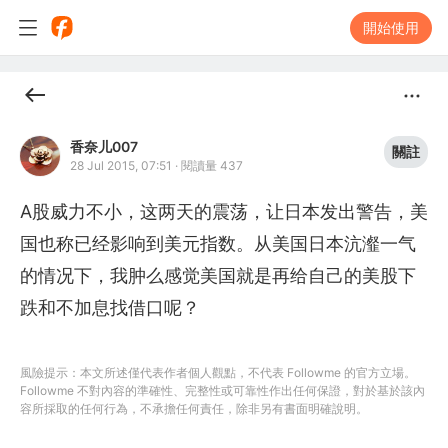
開始使用
香奈儿007
關註
28 Jul 2015, 07:51
·
閱讀量 437
A股威力不小，这两天的震荡，让日本发出警告，美
国也称已经影响到美元指数。从美国日本沆瀣一气
的情况下，我肿么感觉美国就是再给自己的美股下
跌和不加息找借口呢？
風險提示：本文所述僅代表作者個人觀點，不代表 Followme 的官方立場。
Followme 不對內容的準確性、完整性或可靠性作出任何保證，對於基於該內
容所採取的任何行為，不承擔任何責任，除非另有書面明確說明。