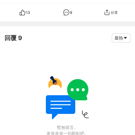
13
9
分享
回覆 9
最熱
暫無留言。
來發表第一則觀點吧。