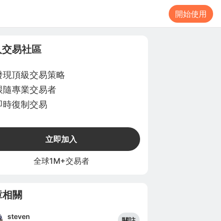
開始使用
入交易社區
發現頂級交易策略
跟隨專業交易者
即時復制交易
立即加入
全球1M+交易者
章相關
steven
關註