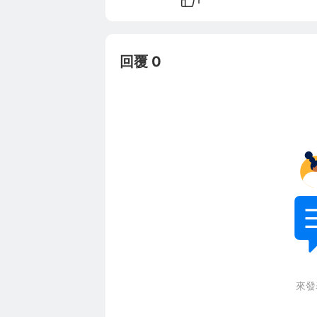
回覆 0
來發