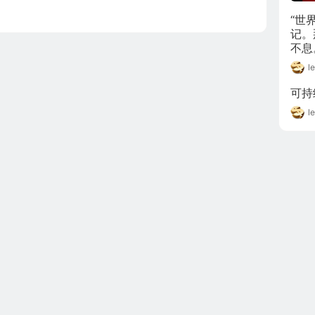
“世
记。
不息
皮的
l
不是
得的
可持
l