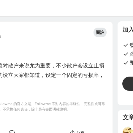
加
關註
3
置对散户来说尤为重要，不少散户会设立止损
的设立大家都知道，设定一个固定的亏损率，
owme 的官方立場。Followme 不對內容的準確性、完整性或可靠
，不承擔任何責任，除非另有書面明確說明。
文
分享