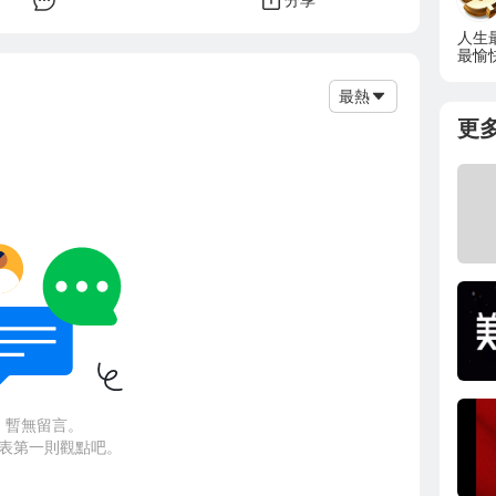
人生
最愉
最熱
更
暫無留言。
表第一則觀點吧。