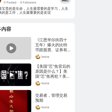
0 Posted
·
4 Followers
最宝贵的是生命，人生最需要的是学习，人生
快的是工作，人生最重要的是友谊
多內容
《江恩华尔街四十
五年》爆火的比特
币跟股票、证券有
相同性吗？
leona
【美国“芯”焦背后的
原因是什么？】美
国“芯”焦再犯？美国
芯片产业在一段时
leona
间以来经历了人才
流失、资本市场支
交易者，管理交易
持不够，供应链不
预期
稳定等等问题。前
几天得州的一场暴
leona
雪，再次引发了拜