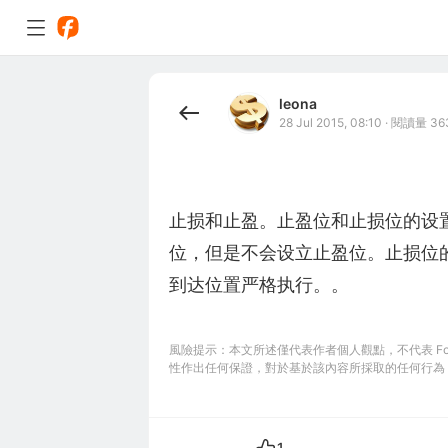
leona
28 Jul 2015, 08:10
·
閱讀量 36
止损和止盈。止盈位和止损位的设
位，但是不会设立止盈位。止损位
到达位置严格执行。。
風險提示：本文所述僅代表作者個人觀點，不代表 Foll
性作出任何保證，對於基於該內容所採取的任何行為
1