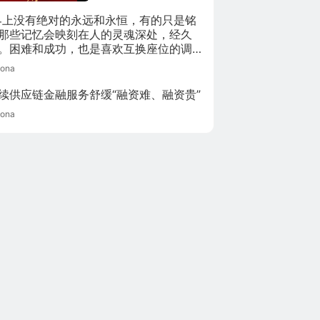
登的焦虑，这次的
界上没有绝对的永远和永恒，有的只是铭
“芯”焦背后又是什么
那些记忆会映刻在人的灵魂深处，经久
原因？(@玉渊谭天)
。困难和成功，也是喜欢互换座位的调
孩子；时光荏苒，蹉跎了青春，我们并
eona
真的一无所有，时间最终都会给我们应
一切！”
续供应链金融服务舒缓“融资难、融资贵”
eona