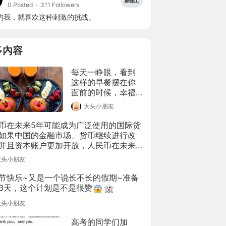
0 Posted
·
311 Followers
的我，就喜欢这种刺激的挑战。
多內容
每天一睁眼，看到
这样的早餐摆在你
面前的时候，幸福
指数会不会满格？
大头小朋友
而作为
Capricornus，我感
币在未来5年可能成为广泛使用的国际货
觉整个人都被治愈
如果中国的金融市场、货币继续进行改
了。你今天的早餐
并且资本账户更加开放，人民币在未来
是什么呢？
年可能成为国际储备货币。
大头小朋友
节快乐~又是一个说长不长的假期~准备
3天，这个计划是不是很赞
大头小朋友
高考的同学们加