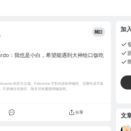
加
關註
6
cardo：我也是小白，希望能遇到大神给口饭吃
owme 的官方立場。Followme 不對內容的準確性、完整性或可靠
，不承擔任何責任，除非另有書面明確說明。
分享
文