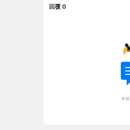
回覆 0
來發