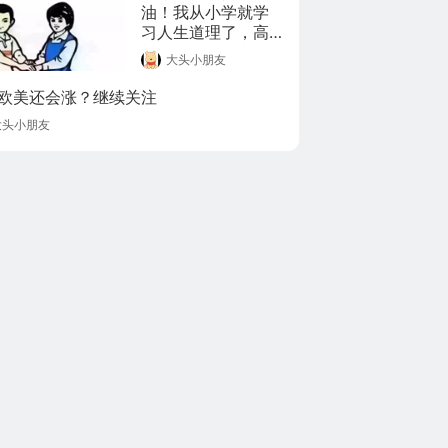
油！我从小学就学
习人生道理了，高
考不是事儿[笑cry]
大头小朋友
[笑cry][笑cry]轻松
轻松轻松～加油加
欧美还会涨？继续关注
油加油～
大头小朋友