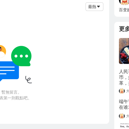
最熱
百变
更
人民
币，
革，
10
暫無留言。
表第一則觀點吧。
端午
在谁