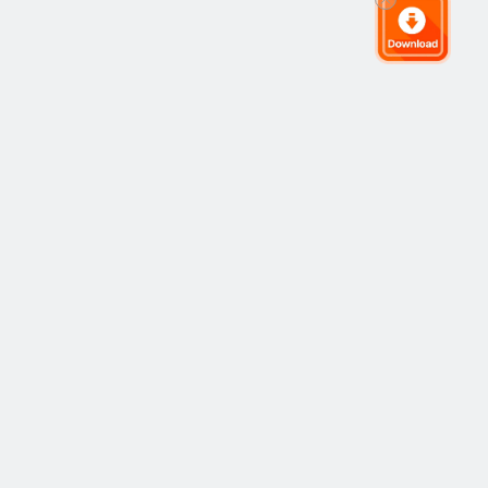
全球交易社群
社群
熱門
跟隨交易
最新
觀點
運作方式
市場
策略
策略
學院