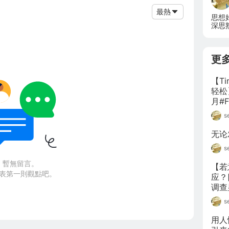
最熱
思想
深思
一种
成为
更
【T
轻松
月#
家T
s
果经
防守
无论
此外
s
暫無留言。
【若
表第一則觀點吧。
应？
调查
Re
s
用人