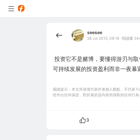
seesee
28 Jul 2015, 08:18
·
閱讀量 24
 投资它不是赌博，要懂得游刃与取舍之间博取可持续发展的投资盈利。记住他是
可持续发展的投资盈利而非一夜暴
風險提示：本文所述僅代表作者個人觀點，不代表 Foll
性作出任何保證，對於基於該內容所採取的任何行為
3