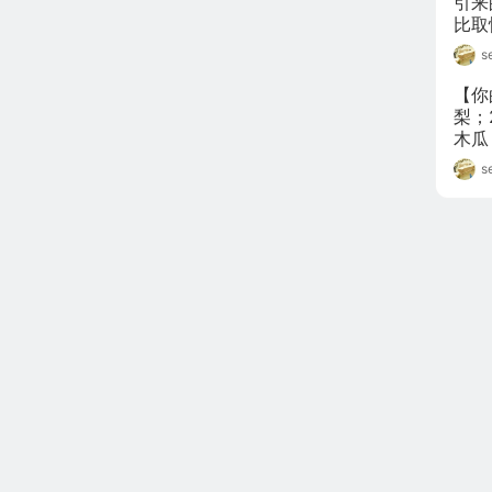
引来
s
【你
梨；
木瓜
吃葡
s
吃芒
屏幕