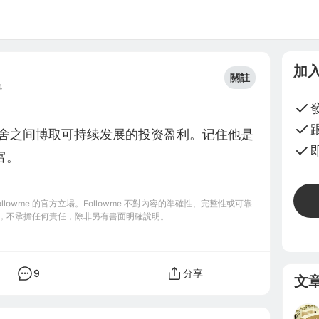
加
關註
4
富。
owme 的官方立場。Followme 不對內容的準確性、完整性或可靠
，不承擔任何責任，除非另有書面明確說明。
9
分享
文