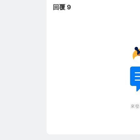
回覆 9
來發