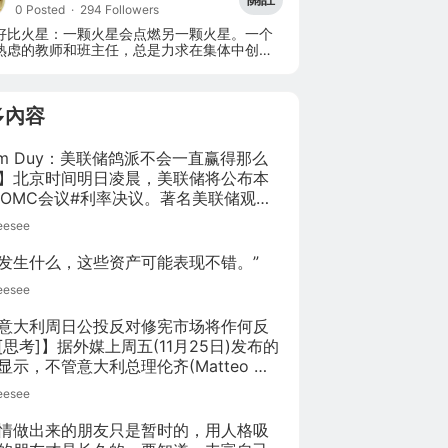
0 Posted
·
294 Followers
好比火星：一颗火星会点燃另一颗火星。一个
熟虑的教师和班主任，总是力求在集体中创造
共同热爱科学和渴求知识的气氛，使智力兴趣
一些线索，以其真挚的、复杂的关系
多內容
im Duy：美联储鸽派不会一直赢得那么
】北京时间明日凌晨，美联储将公布本
FOMC会议#利率决议。著名美联储观察
im Duy认为，尽管这次不会加息，但如
eesee
济数据保持当前趋势，鸽派将日益处于
位置，美联储年内可能加息一到两次。
发生什么，这些资产可能表现不错。”
，他还认为美联储年底可能需要讨论
eesee
意大利周日公投反对修宪市场将作何反
[思考]】据外媒上周五(11月25日)发布的
显示，不管意大利总理伦齐(Matteo 
nzi)在本周日(12月4日)的修宪公投中成功
eesee
与否，金融市场所受冲击都将温和。 
情做出来的朋友只是暂时的，用人格吸