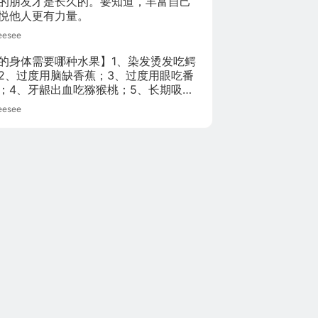
的朋友才是长久的。要知道，丰富自己
比取悦他人更有力量。 ​​​​ 
eesee
的身体需要哪种水果】1、染发烫发吃鳄
2、过度用脑缺香蕉；3、过度用眼吃番
；4、牙龈出血吃猕猴桃；5、长期吸烟
萄；6、肌肉拉伤吃菠萝；7、预防皱纹
eesee
果；8、经常上网的人，长时间盯着电脑
，过度用眼，维生素A大量消耗，多吃荔
枝、西瓜、樱桃等水果。 