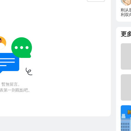
刚从
利双
更
暫無留言。
表第一則觀點吧。