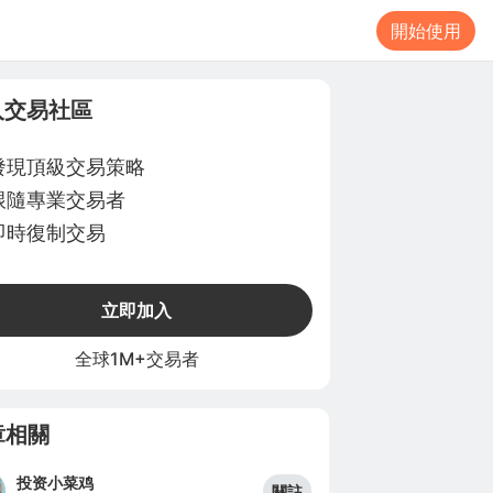
開始使用
入交易社區
發現頂級交易策略
跟隨專業交易者
即時復制交易
立即加入
全球1M+交易者
章相關
投资小菜鸡
關註