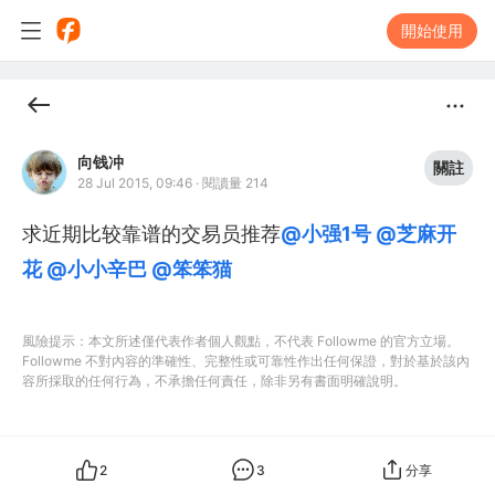
開始使用
向钱冲
關註
28 Jul 2015, 09:46
·
閱讀量 214
求近期比较靠谱的交易员推荐
@小强1号
@芝麻开
花
@小小辛巴
@笨笨猫
風險提示：本文所述僅代表作者個人觀點，不代表 Followme 的官方立場。
Followme 不對內容的準確性、完整性或可靠性作出任何保證，對於基於該內
容所採取的任何行為，不承擔任何責任，除非另有書面明確說明。
2
3
分享