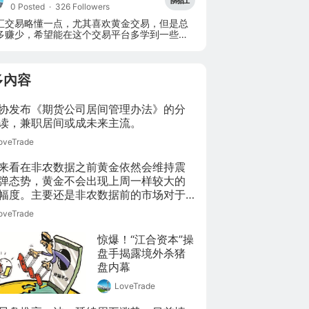
0 Posted
·
326 Followers
汇交易略懂一点，尤其喜欢黄金交易，但是总
多赚少，希望能在这个交易平台多学到一些交
面的知识！
多內容
协发布《期货公司居间管理办法》的分
读，兼职居间或成未来主流。
oveTrade
来看在非农数据之前黄金依然会维持震
弹态势，黄金不会出现上周一样较大的
幅度。主要还是非农数据前的市场对于
的观望态度，目前支持黄金下跌的也仅
oveTrade
美联储加息，其他方面认为还是支撑黄
上涨的。
惊爆！“江合资本”操
盘手揭露境外杀猪
盘内幕
LoveTrade