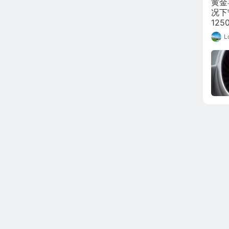
黄金
况下
12
等待
L
择做