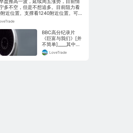
早盘推高一波，延续周五涨势，目前情
宁多不空，但是不想追多。目前阻力看
50附近位置。支撑看1240附近位置。可以
黄金震荡下午还是在1240以上运行可选
oveTrade
多。
BBC高分纪录片
《巨富与我们》[并
不简单]____其中走
访了各种土豪人
LoveTrade
士、经济学家、平
民百姓，揭露出所
谓的“下渗式经济”是
如果令贫富变得更
加悬殊的，看完再
次感叹贫穷限制了
我的想象~____马
住！值得一看[作揖]