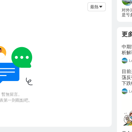
最熱
对外
是亏
易方
更
中期
析解
L
目前
荡反
下跌
黄金
L
暫無留言。
仅是
表第一則觀點吧。
金的