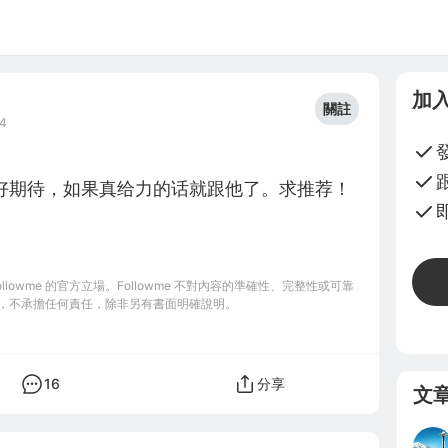
加
關註
4
好期待，如果真给力的话就跟他了。求推荐！
owme 的官方立場。Followme 不對內容的準確性、完整性或可靠
，不承擔任何責任，除非另有書面明確說明。
16
分享
文