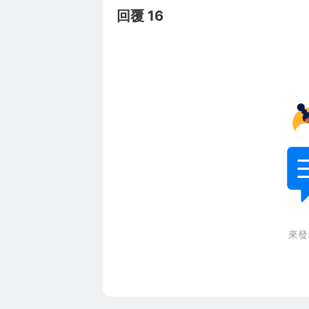
回覆 16
來發