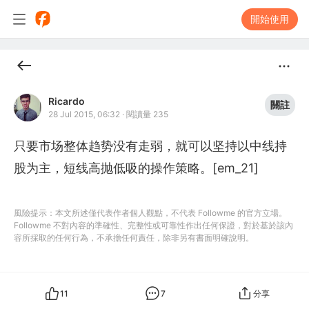
開始使用
Ricardo
關註
28 Jul 2015, 06:32
·
閱讀量 235
只要市场整体趋势没有走弱，就可以坚持以中线持
股为主，短线高抛低吸的操作策略。[em_21]
風險提示：本文所述僅代表作者個人觀點，不代表 Followme 的官方立場。
Followme 不對內容的準確性、完整性或可靠性作出任何保證，對於基於該內
容所採取的任何行為，不承擔任何責任，除非另有書面明確說明。
11
7
分享