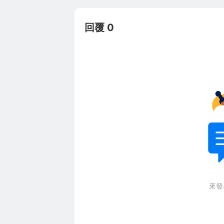
回覆 0
來發