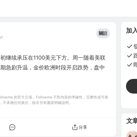
加
關註
67
盘初继续承压在1100美元下方。周一随着美联
预期急剧升温，金价欧洲时段开启跌势，盘中
owme 的官方立場。Followme 不對內容的準確性、完整性或可靠
，不承擔任何責任，除非另有書面明確說明。
文
分享