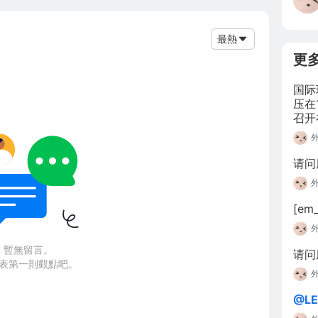
最熱
更
国际
压在
召开
欧洲
元。
请问
[em_
暫無留言。
请问
表第一則觀點吧。
@L