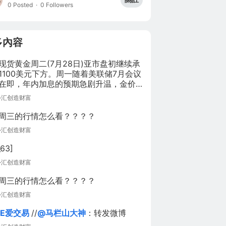
0 Posted
·
0 Followers
多內容
现货黄金周二(7月28日)亚市盘初继续承
1100美元下方。周一随着美联储7月会议
在即，年内加息的预期急剧升温，金价
时段开启跌势，盘中一度触及1188美
外汇创造财富
周三的行情怎么看？？？？
外汇创造财富
63]
外汇创造财富
周三的行情怎么看？？？？
外汇创造财富
EE爱交易
//
@马栏山大神
：转发微博