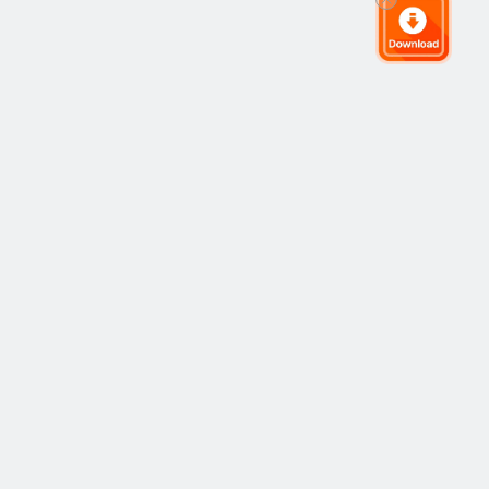
全球交易社群
社群
熱門
跟隨交易
最新
觀點
運作方式
市場
策略
策略
學院