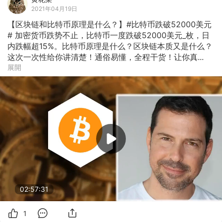
中心，因此也具备领先的数据安全能力。 Visa高级副总裁
2021年04月19日
兼支付
【区块链和比特币原理是什么？】#比特币跌破52000美元
# 加密货币跌势不止，比特币一度跌破52000美元_枚，日
内跌幅超15%。比特币原理是什么？区块链本质又是什么？
这次一次性给你讲清楚！通俗易懂，全程干货！让你真...
展開
02:57:31
1