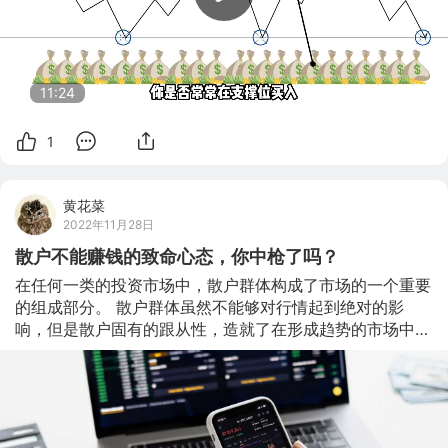
11:24
1
黄花菜
2022年11月28日
散户不能赚钱的致命心态，你中枪了吗？
在任何一类的投资市场中，散户群体构成了市场的一个重要
的组成部分。 散户群体虽然不能够对行情起到绝对的影
响，但是散户固有的跟从性，造就了在形成趋势的市场中，
经常发挥“锦上添花”和“落井下石”的作用。 散户正如“小国
寡民”一般孤居一方，即使有一定的操作理念和技巧也不经
常的使用，往往会因为获得小利而显的十分高兴，喜欢炫
耀，经常性的到处打探消息和主力操作的意图，实质上散户
很难跟从长远的行情，被套的时候，难以迅速的做出解套的