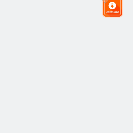
全球交易社群
社群
熱門
跟隨交易
最新
觀點
運作方式
市場
策略
策略
學院