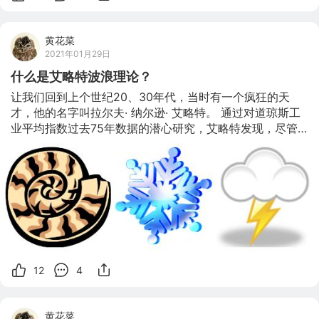
黄花菜
2021年01月29日
什么是艾略特波浪理论？
让我们回到上个世纪20、30年代，当时有一个疯狂的天
才，他的名字叫拉尔夫· 纳尔逊· 艾略特。 通过对道琼斯工
业平均指数过去75年数据的潜心研究，艾略特发现，尽管
初看上去股市在一定程度上呈现出无需的波动特性，但实际
上，不断变化的股价结构形态反映着自然的和谐之美。 当
艾略特年近66岁时，他最终收集到了最够的证据，也收获
了足够的信心来向整个世界一起分享他的发现。 艾略特把
他的理论发布在波浪法则(The Wave Principle)一书中。 在
艾略特看来，市场呈现出重复循环的过程，他指出，这种变
化过程是投资者受外界因素影响导致其情绪变动所致，或在
当时受到市场的主导心理影响。 艾略特解释称，价格的上
12
4
黄花菜