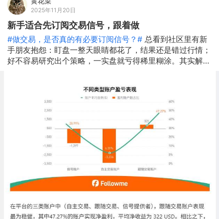
黄花菜
2025年11月20日
新手适合先订阅交易信号，跟着做
#做交易，是否真的有必要订阅信号？#
总看到社区里有新
手朋友抱怨：盯盘一整天眼睛都花了，结果还是错过行情；
好不容易研究出个策略，一实盘就亏得稀里糊涂。其实解决
这些问题，试试订阅个交易信号就好了，说不定能打开新世
界的大门 为什么这么说？ 给大家看组数据：Followme
2025半年报写了，跟随交易账户盈利占比47.27%，平均净
收益322 USD，而自主交易账户平均亏损3236 USD。这
差距，是不是有点扎心？ 总结三个我认为的理由吧 1.告别
盯盘焦虑，碎片时间也能做交易 2.跟着高手学真本事，比
自己瞎琢磨强 3.提升胜率和效率 当然了，不是所有信号