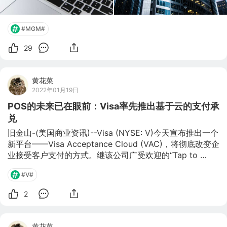
#MGM#
29
黄花菜
2022年01月19日
POS的未来已在眼前：Visa率先推出基于云的支付承
兑
旧金山-(美国商业资讯)--Visa (NYSE: V)今天宣布推出一个
新平台——Visa Acceptance Cloud (VAC)，将彻底改变企
业接受客户支付的方式。继该公司广受欢迎的“Tap to 
Phone”解决方案大获成功之后，VAC将为收单行、支付服
#V#
务提供商、POS制造商和物联网厂商提供支持，将支付处理
软件从各个硬件设备中转移至可普遍访问的云端。 VAC已
2
经在六个地区运营，将帮助创新者将几乎任何设备转变为云
连接的支付终端，同时提供基于云的无缝软件更新、强大的
分析能力以及来自Visa的网络服务。VAC运行于Visa的数据
黄花菜