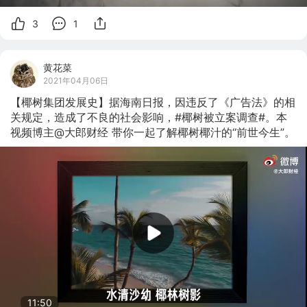
3
1
黄花菜
2021年04月06日
【椰树集团发展史】据海南日报，因违反了《广告法》的相
关规定，造成了不良的社会影响，#椰树被立案调查#。本
视频博主@大郎财经 带你一起了解椰树椰汁的“前世今生”。
11:50