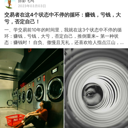
掠影飞鸿
2023年03月03日
交易者在这4个状态中不停的循环：赚钱，亏钱，大
亏，否定自己！
一、学交易前10年的时间里，我就在这3个状态中不停的循
环：赚钱，亏钱，大亏，否定自己，推倒重来~ 第一种状
态：赚钱时！ 自负、傲慢且无礼，还喜欢给人指点江山，
对老前辈也不放在眼里，就算姓白的老前辈也一样！ 看到
别的还没能盈利的交易者时，内心的OS是：“恕我直言，在
座的各位都是辣鸡！” 基本听不进别人的东西~ 固步自封，
没有任何进步提升的可能。 第二种状态：亏钱时！ 觉得自
己就差一层窗户纸，自己学了这么多，一定都是有用的！ 
觉得别人能成功的也就是因为别人比自己懂的多一点，自己
不过是某些地方没理清！没有融会贯通而已~ 再勤奋点看点
书 学点别人的经验，融入自己总结的东西就成了