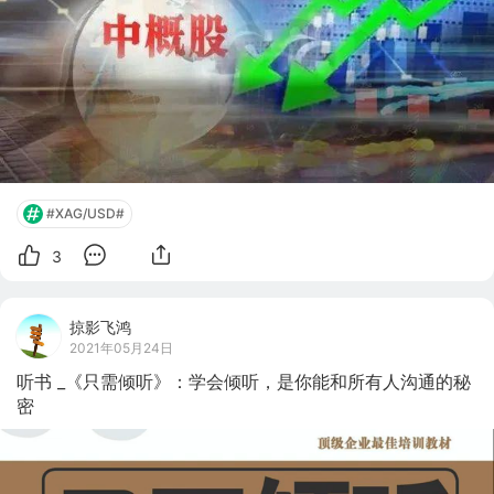
司在美股市场已“调整过度”，现在可能已经到了抄底的时
候。 监管风暴、抛售潮、暴跌、退市……成为了中概股
2021年的关键词。2021年全年来看，在美国上市的中概股
（已剔除2021年上市）总市值累计缩水超8153亿美元（约
合人民币52000亿元）。另外，在香港上市的新经济互联网
巨头也遭遇了抛售潮，香港恒生科技指数的30只成份股的
总市值
#XAG/USD#
3
掠影飞鸿
2021年05月24日
听书 _《只需倾听》：学会倾听，是你能和所有人沟通的秘
密