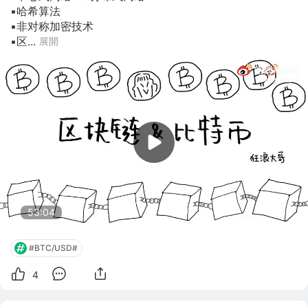
▪️哈希算法

▪️非对称加密技术

▪️区...
展開
53:04
#BTC/USD#
4