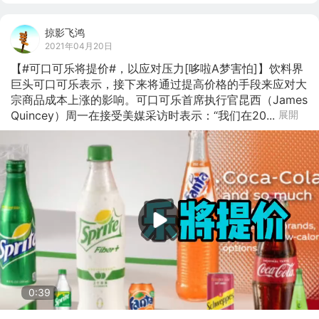
掠影飞鸿
2021年04月20日
【#可口可乐将提价#，以应对压力[哆啦A梦害怕]】饮料界
巨头可口可乐表示，接下来将通过提高价格的手段来应对大
宗商品成本上涨的影响。可口可乐首席执行官昆西（James 
Quincey）周一在接受美媒采访时表示：“我们在20...
展開
0:39