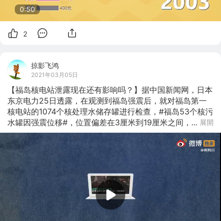
0:49
2
掠影飞鸿
2021年03月05日
【福岛核电站泄露现在还有影响吗？】据中国新闻网，日本
东京电力25日透露，在观测到福岛强震后，就对福岛第一
核电站的1074个核处理水储存罐进行检查，#福岛53个核污
水罐因强震位移#，位置偏差在3厘米到19厘米之间，...
展開