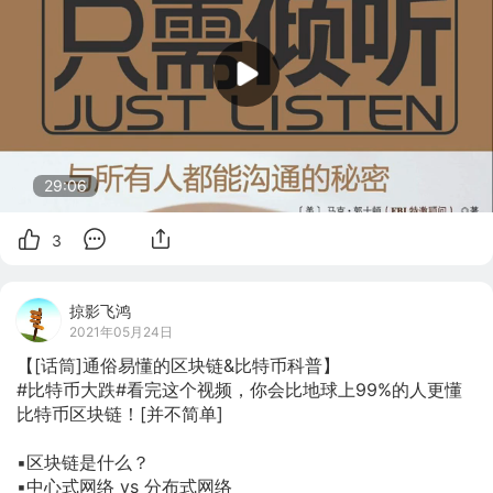
29:06
3
掠影飞鸿
2021年05月24日
【[话筒]通俗易懂的区块链&比特币科普】

#比特币大跌#看完这个视频，你会比地球上99%的人更懂
比特币区块链！[并不简单]

▪️区块链是什么？

▪️中心式网络 vs 分布式网络
