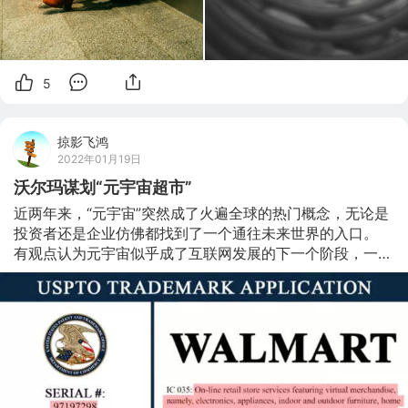
5
掠影飞鸿
2022年01月19日
沃尔玛谋划“元宇宙超市”
近两年来，“元宇宙”突然成了火遍全球的热门概念，无论是
投资者还是企业仿佛都找到了一个通往未来世界的入口。 
有观点认为元宇宙似乎成了互联网发展的下一个阶段，一个
由VR、AR以及其他新技术支撑、内容可以不断丰富的虚拟
但又不限于现实的、大规模相互连接的全新世界(7.840, 
0.11, 1.42%)。 自从2021年Facebook宣布将公司名称改为
Meta以表明其超越社交媒体的雄心以来，更是进一步带火
了元宇宙相关概念，这也促使众多企业急于弄清楚如何融入
虚拟世界。 元宇宙这把火越烧越旺，从互联网蔓延至零售
行业。 据CNBC当地时间1月16日报道，沃尔玛正低调进军