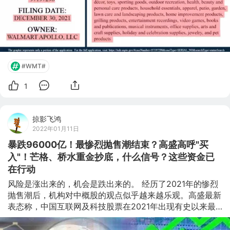
“元宇宙”领域，表示其有意制造和销售虚
#WMT#
1
掠影飞鸿
2022年01月11日
暴跌96000亿！最惨烈抛售潮结束？高盛高呼"买
入"！芒格、桥水重金抄底，什么信号？这些资金已
在行动
风险是涨出来的，机会是跌出来的。 经历了2021年的惨烈
抛售潮后，机构对中概股的观点似乎越来越乐观。高盛最新
表态称，中国互联网及科技股票在2021年出现有史以来最
大的回调，在低估值、监管政策缓和后，2022年将出现买
入机会；另外，花旗、瑞银、杰富瑞在报告也指出，中国公