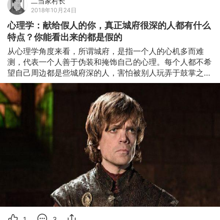
二当家村长
2018年10月24日
心理学：献给假人的你，真正城府很深的人都有什么
特点？你能看出来的都是假的
从心理学角度来看，所谓城府，是指一个人的心机多而难
测，代表一个人善于伪装和掩饰自己的心理。每个人都不希
望自己周边都是些城府深的人，害怕被别人玩弄于鼓掌之
中。

一个真正城府很深的人都有什么特点呢？

（1）不是善于隐藏情绪，而是善于控制情绪

真正的城府，不是隐藏情绪的面瘫脸，也不是看着很厉害的
高深莫测脸。事实上，这些人很容易暴露，因为隐藏表情容
易让周围的人产生警觉。

傻子都知道，一个总是隐藏自己内心的人不能深交。

真正城府沉的人，是善于控制情绪，知道在什么样的场合使
用什么样的表情和情绪的人，甚至他们会为了取得别人的信
任，而故意暴露自己的心理弱点。

你感觉他很正常，对他很了解。但实际上呢，你了解
1
3